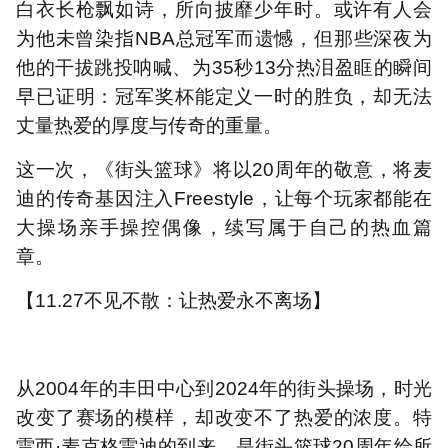
白衣长枪飘如诗，所向披靡少年时。或许有人会
为他未曾染指NBA总冠军而遗憾，但那些深夜为
他的干拔跳投呐喊、为35秒13分热泪盈眶的瞬间
早已证明：冠军奖杯能定义一时的胜负，却无法
丈量热爱的厚度与传奇的重量。
这一次，《街头篮球》将以20周年的敬意，将麦
迪的传奇基因注入Freestyle，让每个玩家都能在
大操场亲手操控偶像，续写属于自己的热血篇
章。
【11.27不见不散：让热爱永不离场】
从2004年的丰田中心到2024年的街头操场，时光
改变了赛场的模样，却改变不了热爱的浓度。特
雷西·麦克格雷迪的到来，是街头篮球20周年给所