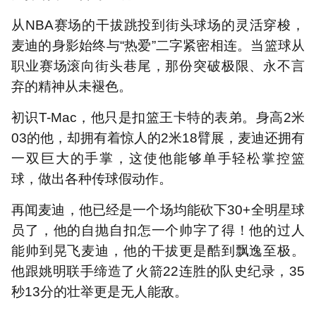
从NBA赛场的干拔跳投到街头球场的灵活穿梭，
麦迪的身影始终与“热爱”二字紧密相连。当篮球从
职业赛场滚向街头巷尾，那份突破极限、永不言
弃的精神从未褪色。
初识T-Mac，他只是扣篮王卡特的表弟。身高2米
03的他，却拥有着惊人的2米18臂展，麦迪还拥有
一双巨大的手掌，这使他能够单手轻松掌控篮
球，做出各种传球假动作。
再闻麦迪，他已经是一个场均能砍下30+全明星球
员了，他的自抛自扣怎一个帅字了得！他的过人
能帅到晃飞麦迪，他的干拔更是酷到飘逸至极。
他跟姚明联手缔造了火箭22连胜的队史纪录，35
秒13分的壮举更是无人能敌。