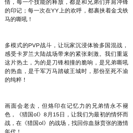
情，每一个技能的释放，都是和兄弟们并肩冲锋
的印记；每一次在YY上的欢呼，都裹挟着金戈铁
马的嘶吼！
多模式的PVP战斗，让玩家沉浸体验多国混战，
感受卡罗兰大陆战场带来的紧张刺激。我们重返
这片热土，为的是刀锋相撞的脆响，是兄弟嘶吼
的热血，是千军万马踏破王城时，那份至死不渝
的纯粹！
画面会老去，但烙印在记忆力的兄弟情永不褪
色，《猎国ol》8月15日，让我们为最初的情怀而
战，在《猎国ol》的战场，找回你血脉贲张的激情
年代！